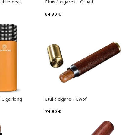
Little beat
Etuis à cigares – Osualt
84.90
€
– Cigarlong
Etui à cigare – Ewof
74.90
€