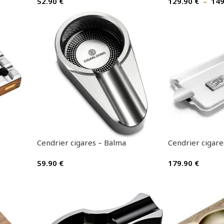
52.90
€
129.90
€
–
14
Cendrier cigares – Balma
Cendrier cigare
59.90
€
179.90
€