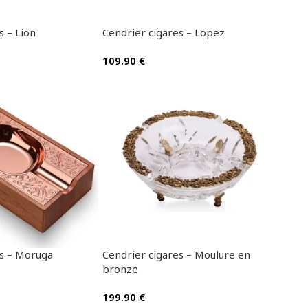
s – Lion
Cendrier cigares – Lopez
109.90
€
es – Moruga
Cendrier cigares – Moulure en
bronze
199.90
€