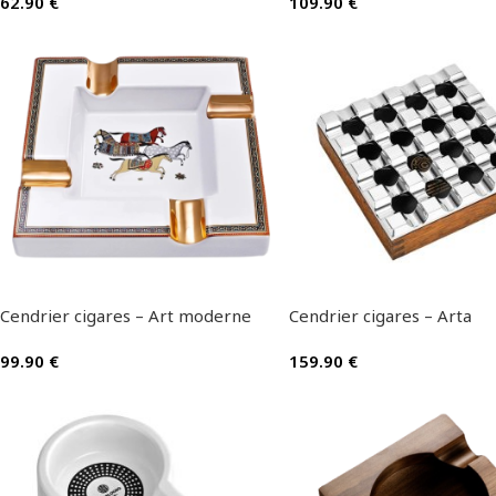
62.90
€
109.90
€
Cendrier cigares – Art moderne
Cendrier cigares – Arta
99.90
€
159.90
€