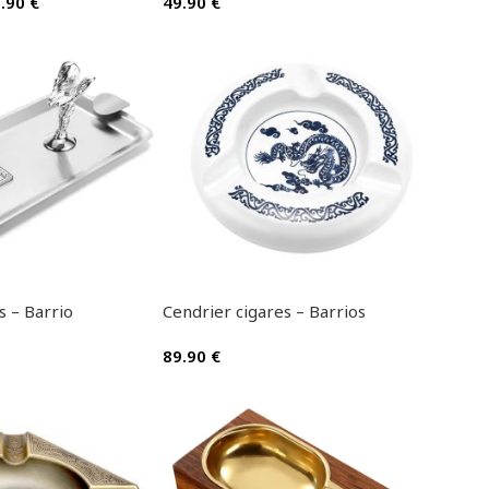
9.90
€
49.90
€
s – Barrio
Cendrier cigares – Barrios
89.90
€