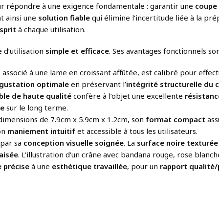
our répondre à une exigence fondamentale : garantir une
coupe 
nt ainsi une
solution fiable
qui élimine l’incertitude liée à la pr
sprit
à chaque utilisation.
 d’utilisation
simple et efficace
. Ses avantages fonctionnels sont
, associé à une lame en croissant affûtée, est calibré pour effe
gustation optimale
en préservant l’
intégrité structurelle du 
ble de haute qualité
confère à l’objet une excellente
résistanc
te
sur le long terme.
 dimensions de 7.9cm x 5.9cm x 1.2cm, son
format compact
ass
on
maniement intuitif
et accessible à tous les utilisateurs.
 par sa
conception visuelle soignée
. La
surface noire texturée
aisée
. L’illustration d’un crâne avec bandana rouge, rose blanc
e précise
à une
esthétique travaillée
, pour un
rapport qualité/