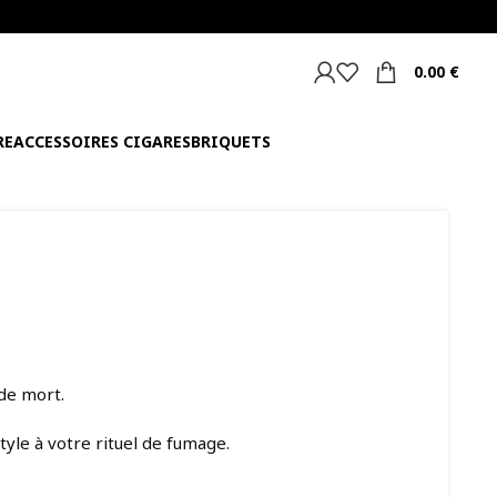
0.00
€
RE
ACCESSOIRES CIGARES
BRIQUETS
de mort.
yle à votre rituel de fumage.