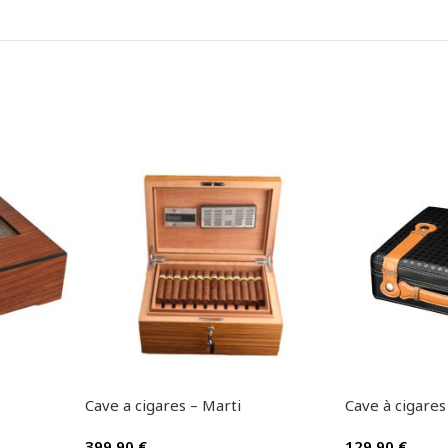
Cave a cigares – Marti
Cave à cigares 
399.90
€
129.90
€