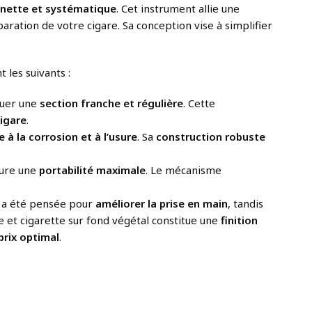
nette et systématique
. Cet instrument allie une
éparation de votre cigare. Sa conception vise à simplifier
 les suivants :
ctuer une
section franche et régulière
. Cette
cigare
.
e à la corrosion et à l’usure
. Sa
construction robuste
ure une
portabilité maximale
. Le mécanisme
a été pensée pour
améliorer la prise en main
, tandis
he et cigarette sur fond végétal constitue une
finition
prix optimal
.