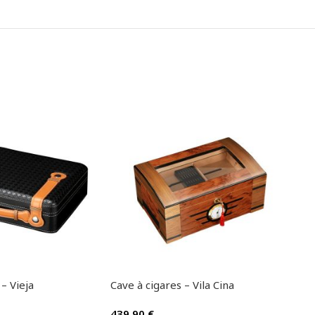
– Vieja
Cave à cigares – Vila Cina
Cave
439.90
€
469