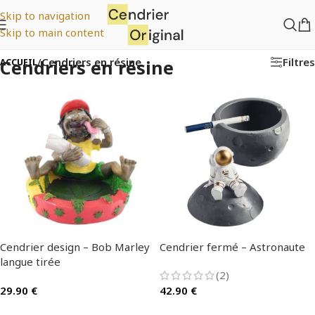
Skip to navigation
Skip to main content
Filtres
/
Cendriers en résine
Cendriers en résine
ACCUEIL
Cendrier design – Bob Marley
Cendrier fermé – Astronaute
langue tirée
(2)
29.90
€
42.90
€