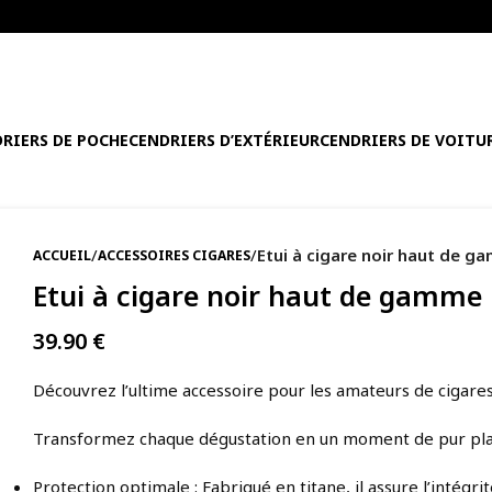
RIERS DE POCHE
CENDRIERS D’EXTÉRIEUR
CENDRIERS DE VOITU
/
/
Etui à cigare noir haut de 
ACCUEIL
ACCESSOIRES CIGARES
Etui à cigare noir haut de gamme
39.90
€
Découvrez l’ultime accessoire pour les amateurs de cigares
Transformez chaque dégustation en un moment de pur plais
Protection optimale : Fabriqué en titane, il assure l’intégri