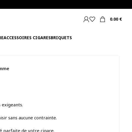
0.00
€
RE
ACCESSOIRES CIGARES
BRIQUETS
gamme
 exigeants.
ir sans aucune contrainte.
té parfaite de votre cigare.