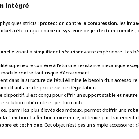
on intégré
physiques stricts :
protection contre la compression
, les
impa
ividuel a été conçu comme un
système de protection complet
,
onnelle
visant à
simplifier
et
sécuriser
votre expérience. Les bén
qualité supérieure confère à l’étui une résistance mécanique exce
 module contre tout risque d’écrasement.
ment dans la structure de l’étui élimine le besoin d’un accesso
implifiant ainsi le processus de dégustation.
 dispositif. Il est conçu pour offrir un support stable et neutr
une solution cohérente et performante.
nce
, parmi les plus élevés des métaux, permet d’offrir une
robu
r la fonction
. La
finition noire mate
, obtenue par traitement de
sobre et technique
. Cet objet n’est pas un simple accessoire ; c