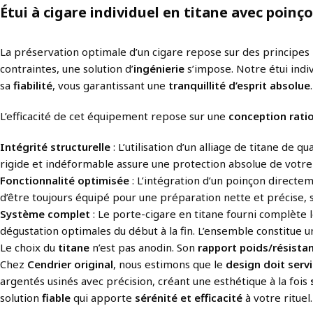
Étui à cigare individuel en titane avec poinç
La préservation optimale d’un cigare repose sur des principes 
contraintes, une solution d’
ingénierie
s’impose. Notre étui ind
sa
fiabilité
, vous garantissant une
tranquillité d’esprit absolue
.
L’efficacité de cet équipement repose sur une
conception rati
Intégrité structurelle
: L’utilisation d’un alliage de titane de 
rigide et indéformable assure une protection absolue de votre
Fonctionnalité optimisée
: L’intégration d’un poinçon directe
d’être toujours équipé pour une préparation nette et précise, s
Système complet
: Le porte-cigare en titane fourni complète le
dégustation optimales du début à la fin. L’ensemble constitue 
Le choix du
titane
n’est pas anodin. Son
rapport poids/résista
Chez
Cendrier original
, nous estimons que le
design doit servi
argentés usinés avec précision, créant une esthétique à la fois
solution
fiable
qui apporte
sérénité et efficacité
à votre rituel.