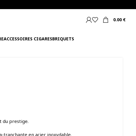
0.00
€
RE
ACCESSOIRES CIGARES
BRIQUETS
t du prestige.
a-tranchante en acier inoxydable.