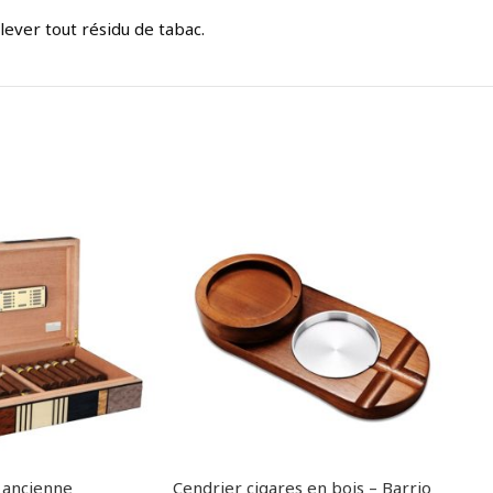
ever tout résidu de tabac.
 ancienne
Cendrier cigares en bois – Barrio
Cise