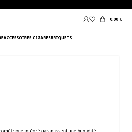
0.00
€
RE
ACCESSOIRES CIGARES
BRIQUETS
grométrique intégré garantissent une humidité