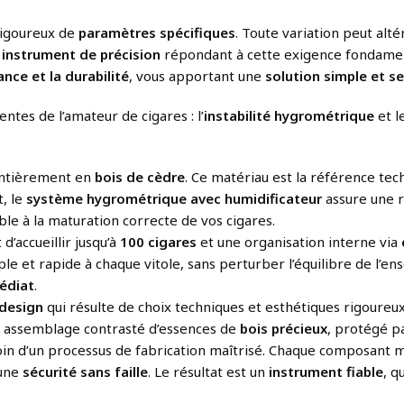
rigoureux de
paramètres spécifiques
. Toute variation peut alt
n
instrument de précision
répondant à cette exigence fondamen
nce et la durabilité
, vous apportant une
solution simple et s
tes de l’amateur de cigares : l’
instabilité hygrométrique
et l
:
 entièrement en
bois de cèdre
. Ce matériau est la référence te
t, le
système hygrométrique avec humidificateur
assure une ré
ble à la maturation correcte de vos cigares.
’accueillir jusqu’à
100 cigares
et une organisation interne via
le et rapide à chaque vitole, sans perturber l’équilibre de l’e
édiat
.
design
qui résulte de choix techniques et esthétiques rigoureu
un assemblage contrasté d’essences de
bois précieux
, protégé p
oin d’un processus de fabrication maîtrisé. Chaque composant m
une
sécurité sans faille
. Le résultat est un
instrument fiable
, q