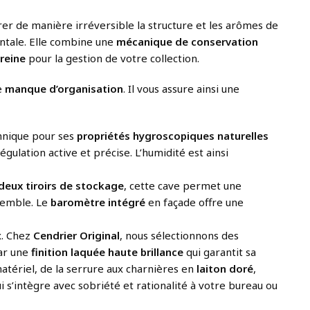
érer de manière irréversible la structure et les arômes de
tale. Elle combine une
mécanique de conservation
ereine
pour la gestion de votre collection.
e
manque d’organisation
. Il vous assure ainsi une
chnique pour ses
propriétés hygroscopiques naturelles
gulation active et précise. L’humidité est ainsi
deux tiroirs de stockage
, cette cave permet une
nsemble. Le
baromètre intégré
en façade offre une
x. Chez
Cendrier Original
, nous sélectionnons des
ar une
finition laquée haute brillance
qui garantit sa
atériel, de la serrure aux charnières en
laiton doré
,
ui s’intègre avec sobriété et rationalité à votre bureau ou