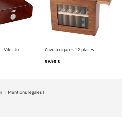
– Vilecito
Cave à cigares 12 places
Cave
99.90
€
469
on
|
Mentions légales
|