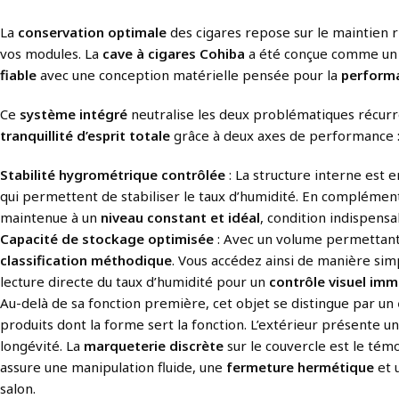
La
conservation optimale
des cigares repose sur le maintien 
vos modules. La
cave à cigares Cohiba
a été conçue comme u
fiable
avec une conception matérielle pensée pour la
performa
Ce
système intégré
neutralise les deux problématiques récurren
tranquillité d’esprit totale
grâce à deux axes de performance 
Stabilité hygrométrique contrôlée
: La structure interne est
qui permettent de stabiliser le taux d’humidité. En complémen
maintenue à un
niveau constant et idéal
, condition indispensa
Capacité de stockage optimisée
: Avec un volume permettant d
classification méthodique
. Vous accédez ainsi de manière simp
lecture directe du taux d’humidité pour un
contrôle visuel imm
Au-delà de sa fonction première, cet objet se distingue par un
produits dont la forme sert la fonction. L’extérieur présente 
longévité. La
marqueterie discrète
sur le couvercle est le tém
assure une manipulation fluide, une
fermeture hermétique
et 
salon.