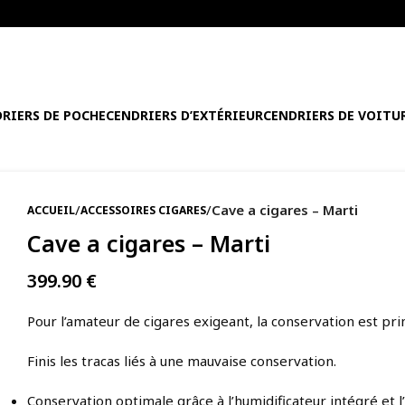
RIERS DE POCHE
CENDRIERS D’EXTÉRIEUR
CENDRIERS DE VOITU
/
/
Cave a cigares – Marti
ACCUEIL
ACCESSOIRES CIGARES
Cave a cigares – Marti
399.90
€
Pour l’amateur de cigares exigeant, la conservation est pri
Finis les tracas liés à une mauvaise conservation.
Conservation optimale grâce à l’humidificateur intégré et l