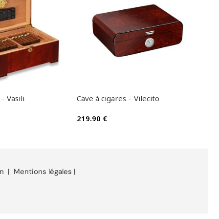
– Vasili
Cave à cigares – Vilecito
Cend
219.90
€
42.
on
|
Mentions légales
|