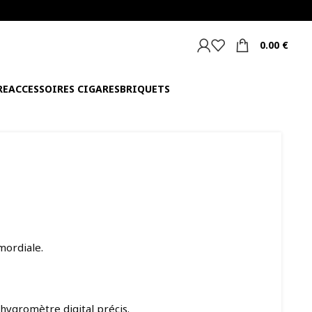
0.00
€
RE
ACCESSOIRES CIGARES
BRIQUETS
mordiale.
’hygromètre digital précis.