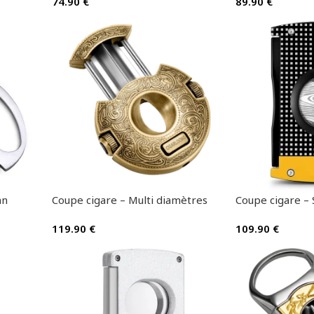
74.90
€
89.90
€
an
Coupe cigare – Multi diamètres
Coupe cigare – 
119.90
€
109.90
€