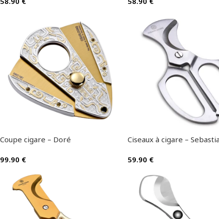
58.90
€
58.90
€
Coupe cigare – Doré
Ciseaux à cigare – Sebasti
99.90
€
59.90
€