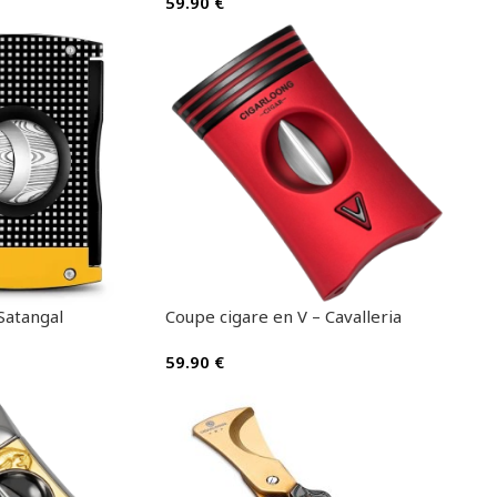
59.90
€
Satangal
Coupe cigare en V – Cavalleria
59.90
€