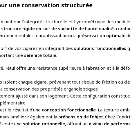
pour une conservation structurée
aintenir l’intégrité structurelle et hygrométrique des modules 
a
structure rigide en cuir de vachette de haute qualité
, combi
vironnementales, garantissant ainsi la
préservation optimale
de
sport de vos cigares en intégrant des
solutions fonctionnelles
q
portant une
sérénité totale
.
é, l’étui offre une résistance supérieure à l’abrasion et à la dé
s isolent chaque cigare, prévenant tout risque de friction ou d’
la conservation des propriétés organoleptiques.
faitement ajusté dans son logement. Cette configuration constit
pplémentaire.
 est le résultat d’une
conception fonctionnelle
. La texture em
, mais améliore également la
préhension de l’objet
. Chez Cendri
présente une
solution rationnelle
, offrant un
niveau de performa