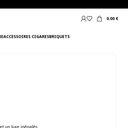
0.00
€
RE
ACCESSOIRES CIGARES
BRIQUETS
et un luxe inégalés.