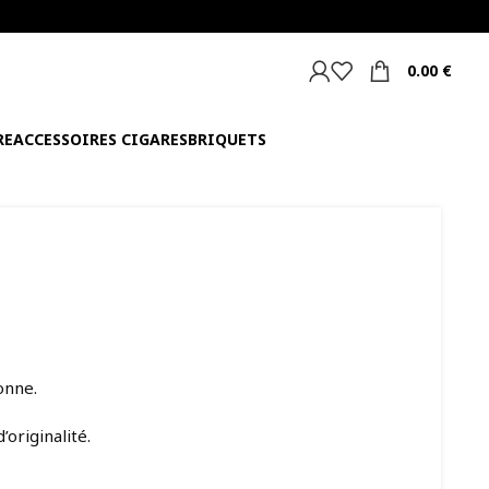
0.00
€
RE
ACCESSOIRES CIGARES
BRIQUETS
onne.
originalité.