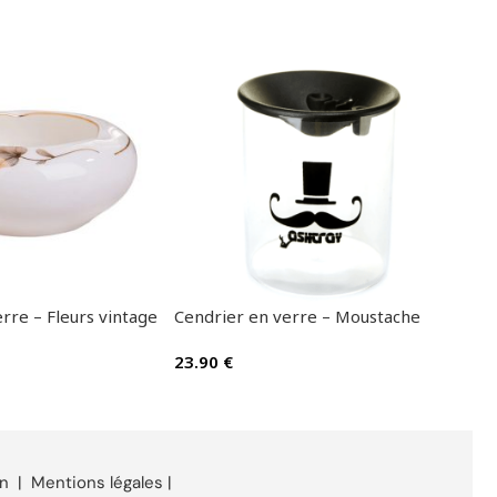
rre – Fleurs vintage
Cendrier en verre – Moustache
Cend
voit
23.90
€
39.
on
|
Mentions légales
|