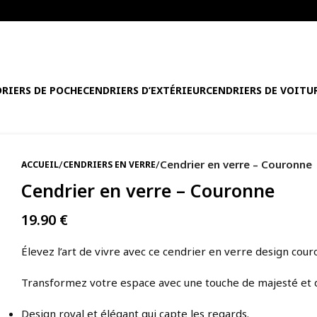
RIERS DE POCHE
CENDRIERS D’EXTÉRIEUR
CENDRIERS DE VOITU
/
/
Cendrier en verre – Couronne
ACCUEIL
CENDRIERS EN VERRE
Cendrier en verre – Couronne
19.90
€
Élevez l’art de vivre avec ce cendrier en verre design cour
Transformez votre espace avec une touche de majesté et d’
Design royal et élégant qui capte les regards.