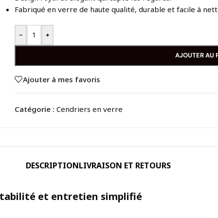
Fabriqué en verre de haute qualité, durable et facile à nett
-
+
AJOUTER AU 
Ajouter à mes favoris
Catégorie :
Cendriers en verre
DESCRIPTION
LIVRAISON ET RETOURS
abilité et entretien simplifié