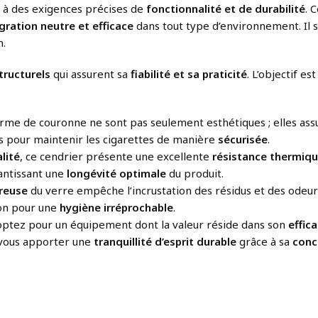
à des exigences précises de
fonctionnalité et de durabilité
. 
gration neutre et efficace
dans tout type d’environnement. Il s’
n.
tructurels
qui assurent sa
fiabilité et sa praticité
. L’objectif es
orme de couronne ne sont pas seulement esthétiques ; elles as
s pour maintenir les cigarettes de manière
sécurisée
.
lité
, ce cendrier présente une excellente
résistance thermiq
rantissant une
longévité optimale
du produit.
oreuse
du verre empêche l’incrustation des résidus et des odeur
fon pour une
hygiène irréprochable
.
 optez pour un équipement dont la valeur réside dans son
effica
t vous apporter une
tranquillité d’esprit durable
grâce à sa
conc