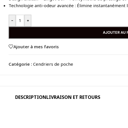
Technologie anti-odeur avancée : Élimine instantanément le
-
+
AJOUTER AU 
Ajouter à mes favoris
Catégorie :
Cendriers de poche
DESCRIPTION
LIVRAISON ET RETOURS