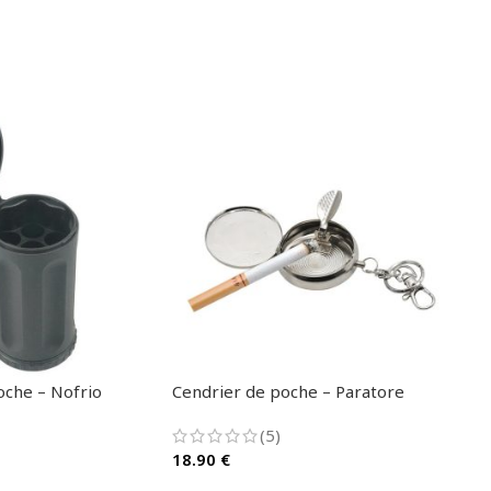
oche – Nofrio
Cendrier de poche – Paratore
Cend
sou
(5)
18.90
€
12.