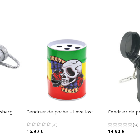
nsharg
Cendrier de poche – Love lost
Cendrier de p
(3)
(6)
16.90
€
14.90
€