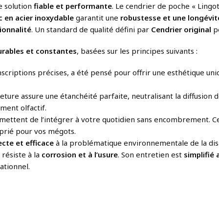
e solution
fiable et performante
. Le cendrier de poche « Ling
 en acier inoxydable
garantit une
robustesse et une longévit
ionnalité
. Un standard de qualité défini par
Cendrier original
p
rables et constantes
, basées sur les principes suivants :
x inscriptions précises, a été pensé pour offrir une esthétique 
ure assure une étanchéité parfaite, neutralisant la diffusion d
ent olfactif.
ettent de l’intégrer à votre quotidien sans encombrement. C
oprié pour vos mégots.
cte et efficace
à la problématique environnementale de la disper
il résiste à la
corrosion et à l’usure
. Son entretien est
simplifié
ationnel.