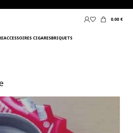
0.00
€
RE
ACCESSOIRES CIGARES
BRIQUETS
e